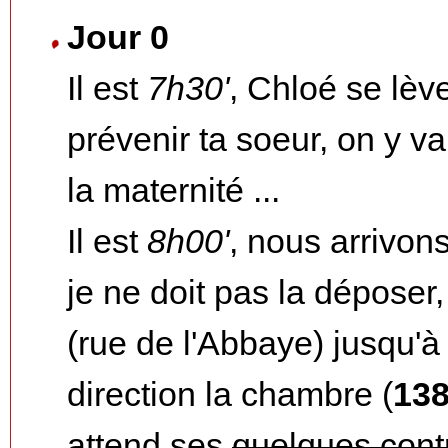
Jour 0
Il est
7h30'
, Chloé se lèv
prévenir ta soeur, on y va
la maternité ...
Il est
8h00'
, nous arrivon
je ne doit pas la déposer
(rue de l'Abbaye) jusqu'à 
direction la chambre (
13
attend ses
quelques cont