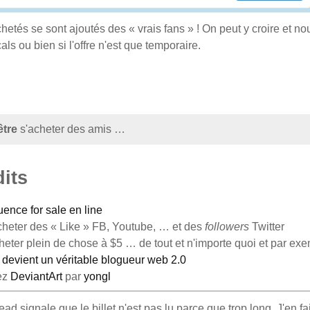
hetés se sont ajoutés des « vrais fans » ! On peut y croire et nou
als ou bien si l'offre n'est que temporaire.
être
s'acheter des amis …
dits
uence for sale en line
cheter des « Like » FB, Youtube, … et des
followers
Twitter
cheter plein de chose à $5 … de tout et n'importe quoi et par ex
 devient un véritable blogueur web 2.0
ez
DeviantArt
par
yongl
read signale que le billet n'est pas lu parce que trop long. J'en f