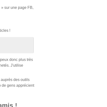
e » sur une page FB,
icles !
e peux donc plus très
etés. J'utilise
 auprès des outils
p de gens apprécient
amis !