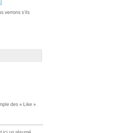
s verrons s'ils
emple des « Like »
ait ici un résumé …