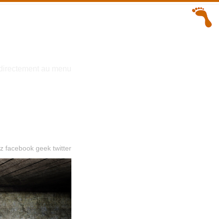
directement au menu
z
facebook
geek
twitter