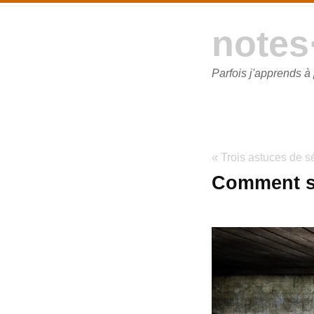
notes
Parfois j'apprends à
« Trois astuces de s
Comment s'