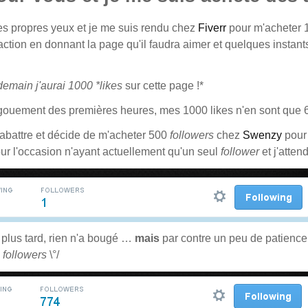
es propres yeux et je me suis rendu chez
Fiverr
pour m'acheter
action en donnant la page qu'il faudra aimer et quelques instants 
demain j'aurai 1000 *likes
sur cette page !*
gouement des premières heures, mes 1000 likes n'en sont que 6
abattre et décide de m'acheter 500
followers
chez
Swenzy
pour 
ur l'occasion n'ayant actuellement qu'un seul
follower
et j'atten
plus tard, rien n'a bougé …
mais
par contre un peu de patience p
4
followers
\°/