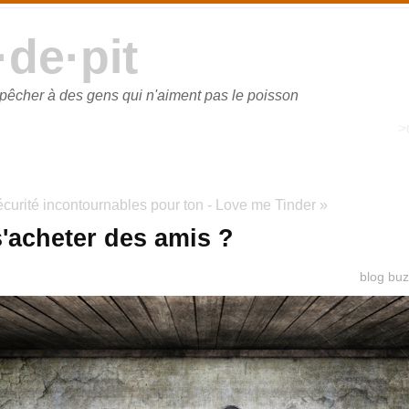
·de·pit
 pêcher à des gens qui n'aiment pas le poisson
>
écurité incontournables pour ton
-
Love me Tinder »
acheter des amis ?
blog
buz