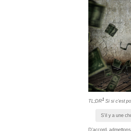
1
TL;DR
Si si c'est p
S'il y a une ch
D'accord, admettons 