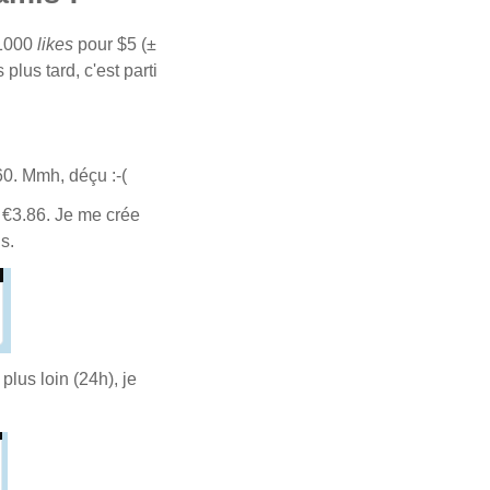
 1000
likes
pour $5 (±
plus tard, c'est parti
0. Mmh, déçu :-(
€3.86. Je me crée
ds.
lus loin (24h), je