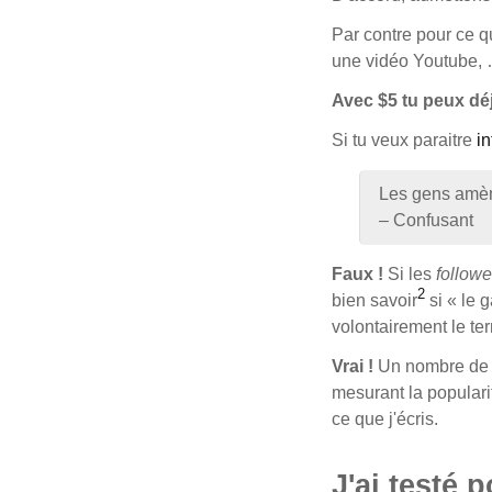
Par contre pour ce q
une vidéo Youtube,
Avec $5 tu peux dé
Si tu veux paraitre
in
Les gens amèn
– Confusant
Faux !
Si les
follower
2
bien savoir
si « le g
volontairement le te
Vrai !
Un nombre d
mesurant la populari
ce que j'écris.
J'ai testé 