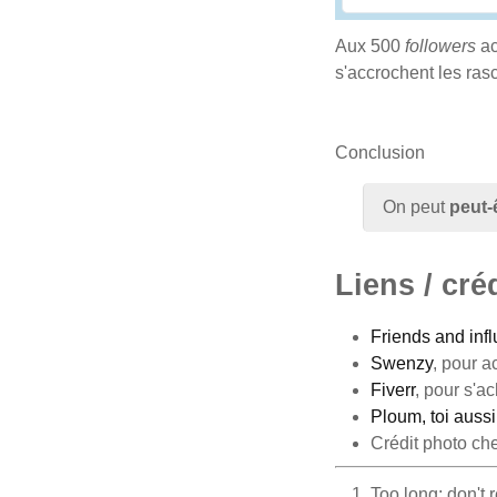
Aux 500
followers
ac
s'accrochent les rasc
Conclusion
On peut
peut-
Liens / cré
Friends and infl
Swenzy
, pour a
Fiverr
, pour s'a
Ploum, toi aussi
Crédit photo ch
Too long; don't 