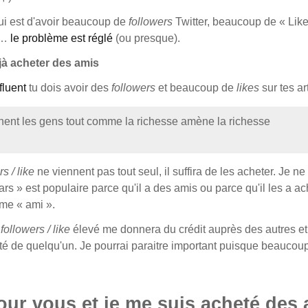
ui est d'avoir beaucoup de
followers
Twitter, beaucoup de « Lik
 …
le problème est réglé
(ou presque).
jà acheter des amis
fluent
tu dois avoir des
followers
et beaucoup de
likes
sur tes art
ent les gens tout comme la richesse amène la richesse
s / like
ne viennent pas tout seul, il suffira de les acheter. Je n
ars » est populaire parce qu'il a des amis ou parce qu'il les a ach
rme « ami ».
e
followers / like
élevé me donnera du crédit auprès des autres et
té de quelqu'un. Je pourrai paraitre important puisque beaucou
pour vous et je me suis acheté des 